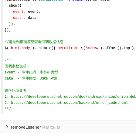
  show({

event
: event,

data
 : data

  });

});

//请拉到页面底部查看回调数据信息
$(
'html,body'
).animate({ 
scrollTop
: $(
'#view'
).offset().top }
/**

回调参数说明：

event - 事件代码，字符串类型

data  - 事件数据，JSON 对象

错误码请参考

1. https://developers.adnet.qq.com/doc/android/union/union_deb
2. https://developers.adnet.qq.com/backend/error_code.html

**/
removeListener
移除监听器
