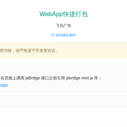
WebApp快捷打包
飞鸟广告
转到模块插件
应用功能，请严格遵守开发者协议。
在页面上调用 jsBridge 接口之前引用 jsbridge-mini.js 库；
age