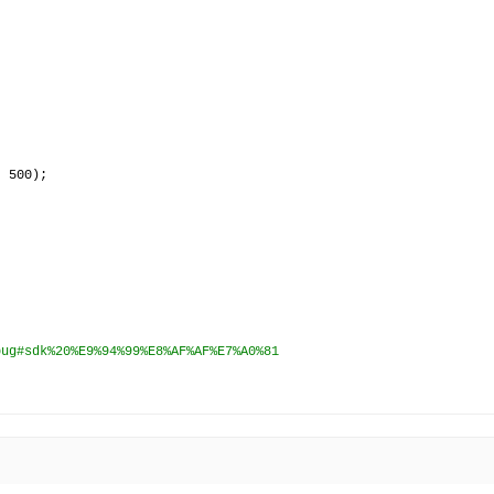
, 
500
);

ug#sdk%20%E9%94%99%E8%AF%AF%E7%A0%81
