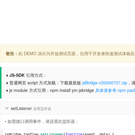
敬告：
此 DEMO 演示为开放测试页面，仅用于开发者快速测试体验
♦
JS-SDK
引用方式：
♦ 普通网页 script 方式加载：下载最新版
jsBridge-v20260727.zip
，请
♦ js module 方式引用：npm install ym-jsbridge
具体请参考 npm pack
setListener
设置监听器

• 如需接口调用事件，请设置此监听器；
jsBridge.topflow.
setListener
(
function
(
event, data
) 
{
